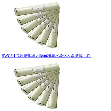
SWC5-LD高脱盐率大膜面积海水淡化反渗透膜元件