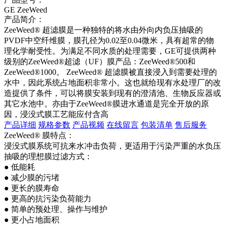
GE ZeeWeed
产品简介：
ZeeWeed® 超滤膜是一种独特的将水由外向内负压抽吸的
PVDF中空纤维膜，膜孔径为0.02至0.04微米，具有超常的物
理化学耐受性。为满足不同水质的处理需要，GE可提供两种
级别的ZeeWeed®超滤（UF）膜产品：ZeeWeed®500和
ZeeWeed®1000。 ZeeWeed® 超滤膜被直接浸入到需要处理的
水中，因此系统占地面积非常小。这也就给现有水处理厂的改
造提供了条件，可以将膜安装到现有的澄清池、生物反应器或
其它水池中。亦由于ZeeWeed®膜进水通道是完全开放的原
因，浸没式膜工艺能应付含高
产品详细
规格参数
产品视频
在线留言
包装清单
售后服务
ZeeWeed®
膜特点：
浸没式膜系统可抗来水冲击负荷，更适用于污染严重的水负压
抽吸的理想膜过滤方式：
●
低能耗
●
减少膜的污堵
●
更长的膜寿命
●
更高的抗污染负荷能力
●
简单的预处理、操作与维护
●
更小占地面积